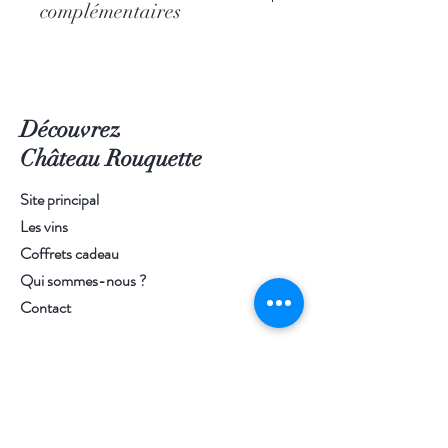
complémentaires
Appellation : Vin de France
Cépage Petite Arvine
Couleur : Blanc
Découvrez
Contenance : 75cl
Elevage : en cuves inox et béton
Château Rouquette
Site principal
Les vins
Coffrets cadeau
Qui sommes-nous ?
Contact
Aide